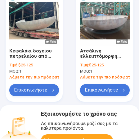
Κεφαλάκι δοχείου
Ατσάλινη
πετρελαίου από
ελλειπτόμορφη
ανοξείδωτο χάλυβα
πλάκα Τέρμα
Τιμή:
$25-125
Τιμή:
$25-125
2200mm Διαμέτρου
MOQ:
1
MOQ:
1
25mm πάχος
Λάβετε την πιο πρόσφατη τιμή
Λάβετε την πιο πρόσφατη τι
Επικοινωνήστε
Επικοινωνήστε
Εξοικονομήστε το χρόνο σας
Ας επικοινωνήσουμε μαζί σας με τα
καλύτερα προϊόντα.