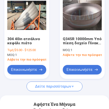
304 40in ατσάλινο
Q345R 10000mm Υπό
κεφάλι πιάτο
πίεση δοχείο Πίνακα
κεφαλή Πίνακα
Τιμή:
$5.00 - $125.00
MOQ:
1
τέλος σχηματισμού
MOQ:
1
Λάβετε την πιο πρόσφατη τι
πρότυπο ASME
Λάβετε την πιο πρόσφατη τιμή
Επικοινωνήστε
Επικοινωνήστε
Σπίτι
Δείτε περισσότερων
Προϊόντα
Περίπου εμείς
Αφήστε Ένα Μήνυμα