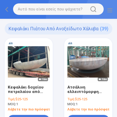
Κεφαλάκι Πιάτου Από Ανοξείδωτο Χάλυβα
(39)
Κεφαλάκι δοχείου
Ατσάλινη
πετρελαίου από
ελλειπτόμορφη
ανοξείδωτο χάλυβα
πλάκα Τέρμα
Τιμή:
$25-125
Τιμή:
$25-125
2200mm Διαμέτρου
MOQ:
1
MOQ:
1
25mm πάχος
Λάβετε την πιο πρόσφατη τιμή
Λάβετε την πιο πρόσφατη τι