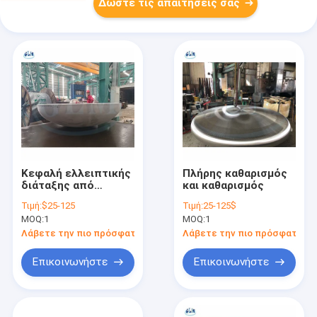
Δώστε τις απαιτήσεις σας
Κεφαλή ελλειπτικής
Πλήρης καθαρισμός
διάταξης από
και καθαρισμός
χάλυβα για δοχείο
Τιμή:
$25-125
Τιμή:
25-125$
υπό πίεση,
MOQ:
1
MOQ:
1
θερμαντήρα νερού/
αποθήκευση
Λάβετε την πιο πρόσφατη τιμή
Λάβετε την πιο πρόσφατη τι
Επικοινωνήστε
Επικοινωνήστε