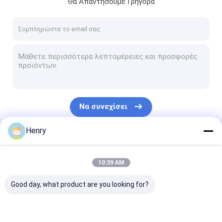
Θα Απαντήσουμε Γρήγορα
Γύρος εργοστασίων
Ποιοτικός έλεγχος
Μας ελάτε σε επαφή με
Ειδήσεις
Περιπτώσεις
Να συνεχίσει
Henry
ελλειπτικό κεφάλι πιάτων
Οι Κατηγορίες Μας
Κεφαλάκι πιάτου από ανοξείδωτο χάλυβα
10:39 AM
Dished κεφάλι δοχείων πίεσης
Good day, what product are you looking for?
Dished κεφάλια δεξαμενών