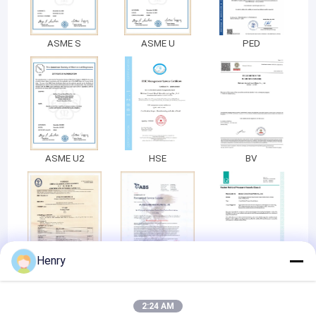
ASME S
ASME U
PED
ASME U2
HSE
BV
Henry
CHINA
ABS
Lloyd's Register
CLASSIFICATION
Certificate (LR)
SOCIETY
2:24 AM