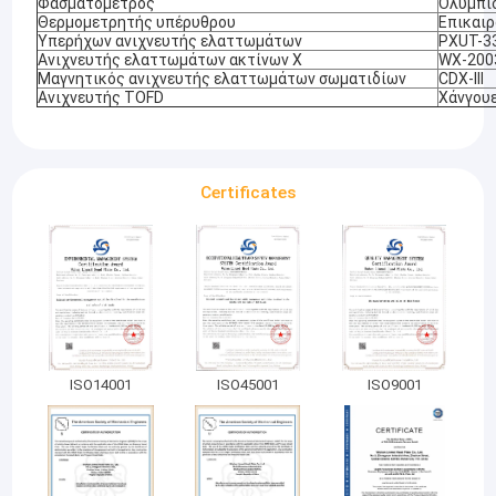
Φασματόμετρος
Ολυμπί
Θερμομετρητής υπέρυθρου
Επικαιρ
Υπερήχων ανιχνευτής ελαττωμάτων
PXUT-3
Ανιχνευτής ελαττωμάτων ακτίνων Χ
WX-200
Μαγνητικός ανιχνευτής ελαττωμάτων σωματιδίων
CDX-III
Ανιχνευτής TOFD
Χάνγουε
Certificates
ISO14001
ISO45001
ISO9001