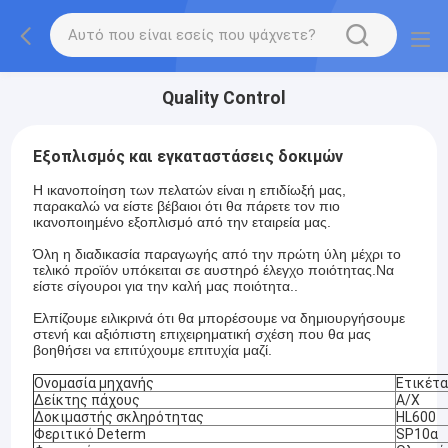
Quality Control
Εξοπλισμός και εγκαταστάσεις δοκιμών
Η ικανοποίηση των πελατών είναι η επιδίωξή μας,
παρακαλώ να είστε βέβαιοι ότι θα πάρετε τον πιο
ικανοποιημένο εξοπλισμό από την εταιρεία μας.
Όλη η διαδικασία παραγωγής από την πρώτη ύλη μέχρι το
τελικό προϊόν υπόκειται σε αυστηρό έλεγχο ποιότητας.Να
είστε σίγουροι για την καλή μας ποιότητα..
Ελπίζουμε ειλικρινά ότι θα μπορέσουμε να δημιουργήσουμε
στενή και αξιόπιστη επιχειρηματική σχέση που θα μας
βοηθήσει να επιτύχουμε επιτυχία μαζί.
Ονομασία μηχανής
Ετικέτα
Δείκτης πάχους
Α/Χ
Δοκιμαστής σκληρότητας
HL600
Φεριτικό Determ
SP10α