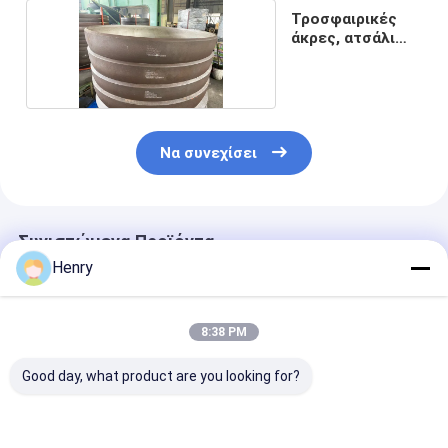
Τροσφαιρικές
άκρες, ατσάλι
άνθρακα
Να συνεχίσει
Συνιστώμενα Προϊόντα
Henry
8:38 PM
Good day, what product are you looking for?
Ανθεκτικές και
Κεφαλάκι δοχείου
ASME 1000M