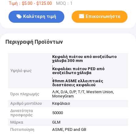
Τιμή：$5.00 - $125.00
MOQ：1
Καλύτερη τιμή
Επικοινωνήστε
Περιγραφή Προϊόντων
Κεφαλή πιάτου από ανοξείδωτο
χάλυβα 300 mm
,
Κεφαλάκι πιάτου PED από
Υψηλό φως
ανοξείδωτο χάλυβα
,
89mm ASME ελλειπτικές
διαστάσεις κεφαλιού
Λ/Κ, D/A, D/P, T/T, Western Union,
Όροι πληρωμής
MoneyGram
Αριθμό μοντέλου
Κεφάλαιο
Δυνατότητα
50000
προσφοράς
Μάρκα
GLM
Πιστοποίηση
ASME, PED and GB