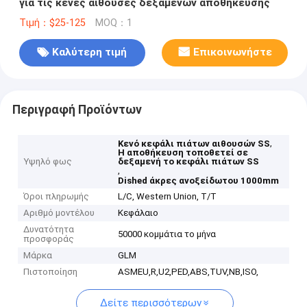
για τις κενές αίθουσες δεξαμενών αποθήκευσης
Τιμή：$25-125
MOQ：1
Καλύτερη τιμή
Επικοινωνήστε
Περιγραφή Προϊόντων
,
Κενό κεφάλι πιάτων αιθουσών SS
Η αποθήκευση τοποθετεί σε
Υψηλό φως
δεξαμενή το κεφάλι πιάτων SS
,
Dished άκρες ανοξείδωτου 1000mm
Όροι πληρωμής
L/C, Western Union, T/T
Αριθμό μοντέλου
Κεφάλαιο
Δυνατότητα
50000 κομμάτια το μήνα
προσφοράς
Μάρκα
GLM
Πιστοποίηση
ASMEU,R,U2,PED,ABS,TUV,NB,ISO,
Δείτε περισσότερων