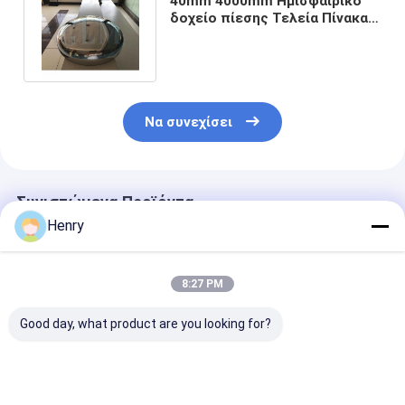
40mm 4000mm Ημισφαιρικό
δοχείο πίεσης Τελεία Πίνακα
κεφαλής Q235 Ημισφαιρικό
Να συνεχίσει
Συνιστώμενα Προϊόντα
Henry
8:27 PM
Good day, what product are you looking for?
Ανθεκτικές και
Κεφαλάκι δοχείου
ASME 1000M
ανθεκτικές
πετρελαίου από
Κεφαλή πιάτο