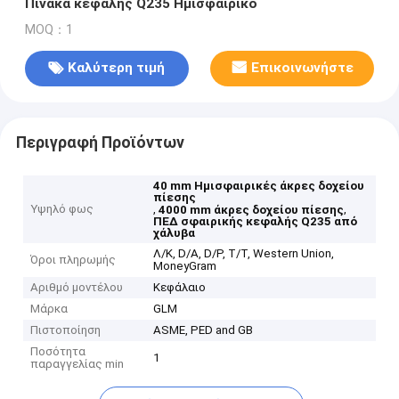
Πίνακα κεφαλής Q235 Ημισφαιρικό
MOQ：1
Καλύτερη τιμή
Επικοινωνήστε
Περιγραφή Προϊόντων
40 mm Ημισφαιρικές άκρες δοχείου
πίεσης
Υψηλό φως
,
,
4000 mm άκρες δοχείου πίεσης
ΠΕΔ σφαιρικής κεφαλής Q235 από
χάλυβα
Λ/Κ, D/A, D/P, T/T, Western Union,
Όροι πληρωμής
MoneyGram
Αριθμό μοντέλου
Κεφάλαιο
Μάρκα
GLM
Πιστοποίηση
ASME, PED and GB
Ποσότητα
1
παραγγελίας min