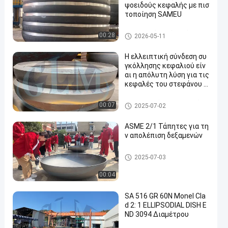
ψοειδούς κεφαλής με πισ
τοποίηση SAMEU
ελλειπτικό κεφάλι πιάτων
00:28
2026-05-11
Η ελλειπτική σύνδεση συ
γκόλλησης κεφαλιού είν
αι η απόλυτη λύση για τις
κεφαλές του στεφάνου κ
αι των πέταλων
Dished κεφάλια δεξαμενών
00:07
2025-07-02
ASME 2/1 Τάπητες για τη
ν απολέπιση δεξαμενών
Ημιελλειπτική κεφαλή
2025-07-03
00:04
SA 516 GR 60N Monel Cla
d 2: 1 ELLIPSODIAL DISH E
ND 3094 Διαμέτρου