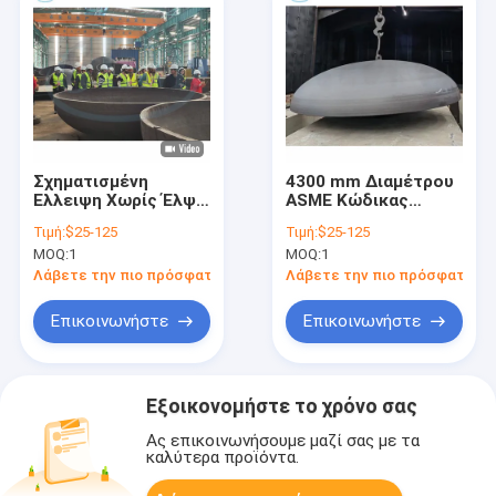
Σχηματισμένη
4300 mm Διαμέτρου
Ελλειψη Χωρίς Έλψη.
ASME Κώδικας
2:1, Πλάκα κεφαλή
Κεφαλαίωτες
Τιμή:
$25-125
Τιμή:
$25-125
τύπου D
κεφαλές,
MOQ:
1
MOQ:
1
ελλειπτόμορφος
πάτος
Λάβετε την πιο πρόσφατη τιμή
Λάβετε την πιο πρόσφατη τι
Επικοινωνήστε
Επικοινωνήστε
Εξοικονομήστε το χρόνο σας
Ας επικοινωνήσουμε μαζί σας με τα
καλύτερα προϊόντα.