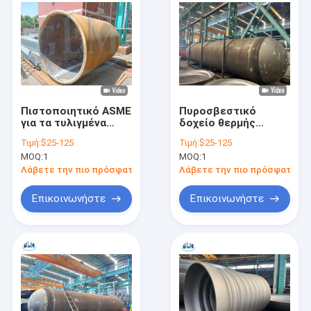
Πιστοποιητικό ASME
Πυροσβεστικό
για τα τυλιγμένα
δοχείο θερμής
καβούρια κεφαλής
σφυρηλάτησης με
Τιμή:
$25-125
Τιμή:
$25-125
σκάφους για την
κεφαλή με
MOQ:
1
MOQ:
1
απόδοση
υδροστατική δοκιμή
επαληθευμένη για
Λάβετε την πιο πρόσφατη τιμή
Λάβετε την πιο πρόσφατη τι
εφαρμογές χάλυβα
άνθρακα SA-516
Επικοινωνήστε
Επικοινωνήστε
κλάσης 70
Σπίτι
Προϊόντα
Περίπου εμείς