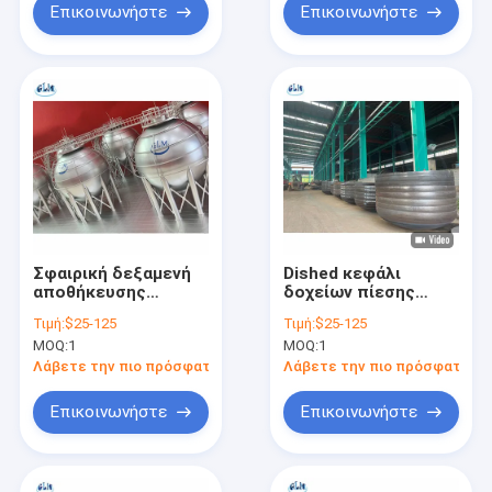
Επικοινωνήστε
Επικοινωνήστε
Σφαιρική δεξαμενή
Dished κεφάλι
αποθήκευσης
δοχείων πίεσης
υγροποιημένου
διαμέτρων 1950mm
Τιμή:
$25-125
Τιμή:
$25-125
φυσικού αερίου από
με την υδροστατική
MOQ:
1
MOQ:
1
ανοξείδωτο χάλυβα,
επιθεώρηση δοκιμής
κεφαλή πιάτου
Λάβετε την πιο πρόσφατη τιμή
Λάβετε την πιο πρόσφατη τι
Επικοινωνήστε
Επικοινωνήστε