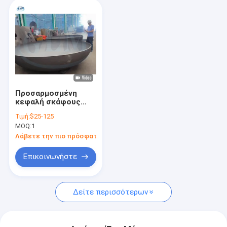
Προσαρμοσμένη
κεφαλή σκάφους
σύμφωνα με τις
Τιμή:
$25-125
απαιτήσεις του
MOQ:
1
πελάτη.
Λάβετε την πιο πρόσφατη τιμή
Επικοινωνήστε
Δείτε περισσότερων