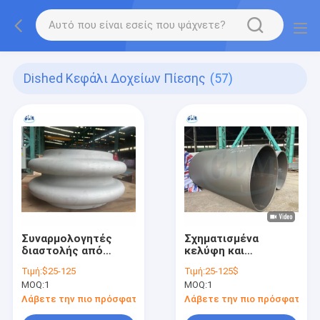
Dished Κεφάλι Δοχείων Πίεσης
(57)
Συναρμολογητές
Σχηματισμένα
διαστολής από
κελύφη και
ανοξείδωτο χάλυβα,
ημισφαιρικές
Τιμή:
$25-125
Τιμή:
25-125$
κεφαλές για δοχεία
κεφαλές για δοχεία
MOQ:
1
MOQ:
1
υπό πίεση
διαχωρισμού
Λάβετε την πιο πρόσφατη τιμή
Λάβετε την πιο πρόσφατη τι