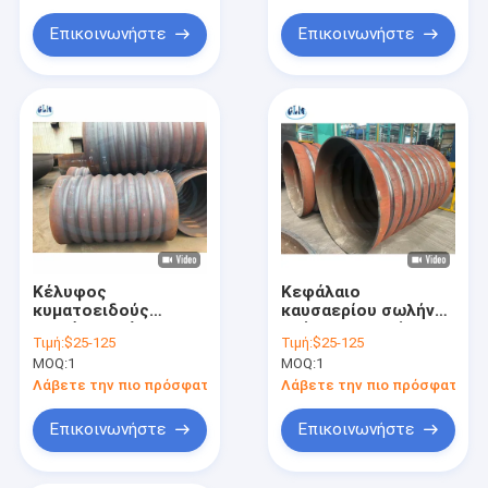
Επικοινωνήστε
Επικοινωνήστε
Κέλυφος
Κεφάλαιο
κυματοειδούς
καυσαερίου σωλήνα
κλιβάνου, κέλυφος
καύσης καυστήρα
Τιμή:
$25-125
Τιμή:
$25-125
κλιβάνου καυστήρα
MOQ:
1
MOQ:
1
σωλήνα φωτιάς
Λάβετε την πιο πρόσφατη τιμή
Λάβετε την πιο πρόσφατη τι
Επικοινωνήστε
Επικοινωνήστε