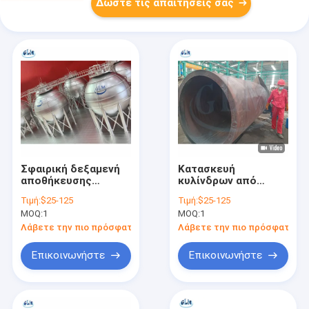
Δώστε τις απαιτήσεις σας
Σφαιρική δεξαμενή
Κατασκευή
αποθήκευσης
κυλίνδρων από
υγροποιημένου
λευκό χάλυβα
Τιμή:
$25-125
Τιμή:
$25-125
φυσικού αερίου από
MOQ:
1
MOQ:
1
ανοξείδωτο χάλυβα,
κεφαλή πιάτου
Λάβετε την πιο πρόσφατη τιμή
Λάβετε την πιο πρόσφατη τι
Επικοινωνήστε
Επικοινωνήστε