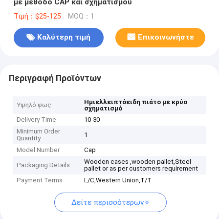
με μέθοδο CAP και σχηματισμού
Τιμή：$25-125
MOQ：1
Καλύτερη τιμή
Επικοινωνήστε
Περιγραφή Προϊόντων
Ημιελλειπτόειδη πιάτο με κρύο
Υψηλό φως
σχηματισμό
Delivery Time
10-30
Minimum Order
1
Quantity
Model Number
Cap
Wooden cases ,wooden pallet,Steel
Packaging Details
pallet or as per customers requirement
Payment Terms
L/C,Western Union,T/T
Δείτε περισσότερων