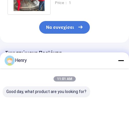
Price： 1
Να συνεχίσει
Συνιστώμενα Προϊόντα
Henry
11:01 AM
Good day, what product are you looking for?
2 1 Ημιελλειπτική
Ηλεκτρική
300 mm
σύνδεση
διάμετρος κεφαλιού
ημιαλλυπτική
συγκόλλησης
από χάλυβα άνθρακα
κεφαλή
πιάτων για
89-1000 mm
συγκόλλησης
βιομηχανικές
Καλύτερη τιμή
Καλύτερη τιμή
Καλύτερη 