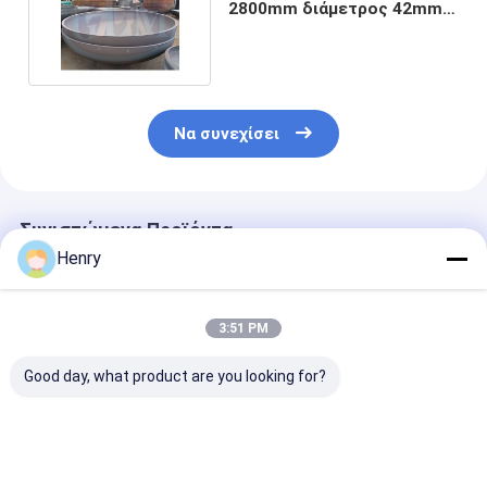
2800mm διάμετρος 42mm
δεξαμενών πάχος
Να συνεχίσει
Συνιστώμενα Προϊόντα
Henry
3:51 PM
Good day, what product are you looking for?
Οι ελλειπτικές
Γυαλισμένες
Οι γυαλισμένε
κεφαλές είναι
ελλειπτικές
ελλειπτικές
κατάλληλες για
κεφαλές
κεφαλές είνα