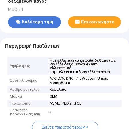
δεξαμενών πάχος
MOQ：1
Καλύτερη τιμή
Επικοινωνήστε
Περιγραφή Προϊόντων
,
Ημι ελλειπτικό κεφάλι δεξαμενών
κεφάλι δεξαμενών 42mm
Υψηλό φως
ελλειπτικό
,
Ημι ελλειπτικό κεφάλι πιάτων
Λ/Κ, D/A, D/P, T/T, Western Union,
Όροι πληρωμής
MoneyGram
Αριθμό μοντέλου
Κεφάλαιο
Μάρκα
GLM
Πιστοποίηση
ASME, PED and GB
Ποσότητα
1
παραγγελίας min
Δείτε περισσότερων