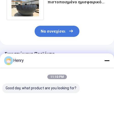
πιστοποιημένο ημισφαιρικό
κεφάλι 3800mm διάμετρος
50mm πάχος
Να συνεχίσει
Συνιστώμενα Προϊόντα
Henry
11:10 PM
Good day, what product are you looking for?
Προσαρμόσιμες
Ημισφαιρικές
Οι ημισφαιρικ
ημισφαιρικές
κεφαλές δεξαμενής
κεφαλές
κεφαλές με παχύ
θερμής
υπερμεγέθου