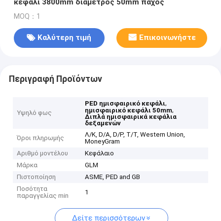
κεφάλι 3800mm διάμετρος 50mm πάχος
MOQ：1
Καλύτερη τιμή
Επικοινωνήστε
Περιγραφή Προϊόντων
,
PED ημισφαιρικό κεφάλι
,
ημισφαιρικό κεφάλι 50mm
Υψηλό φως
Διπλά ημισφαιρικά κεφάλια
δεξαμενών
Λ/Κ, D/A, D/P, T/T, Western Union,
Όροι πληρωμής
MoneyGram
Αριθμό μοντέλου
Κεφάλαιο
Μάρκα
GLM
Πιστοποίηση
ASME, PED and GB
Ποσότητα
1
παραγγελίας min
Δείτε περισσότερων