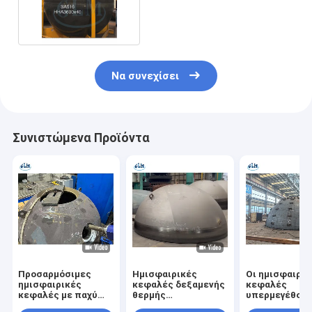
Διαμέτρου 40 mm
Να συνεχίσει
Συνιστώμενα Προϊόντα
Προσαρμόσιμες
Ημισφαιρικές
Οι ημισφαιρικ
ημισφαιρικές
κεφαλές δεξαμενής
κεφαλές
κεφαλές με παχύ
θερμής
υπερμεγέθου
τοίχωμα με φρεάτια
διαμόρφωσης με
συγκολλημένε