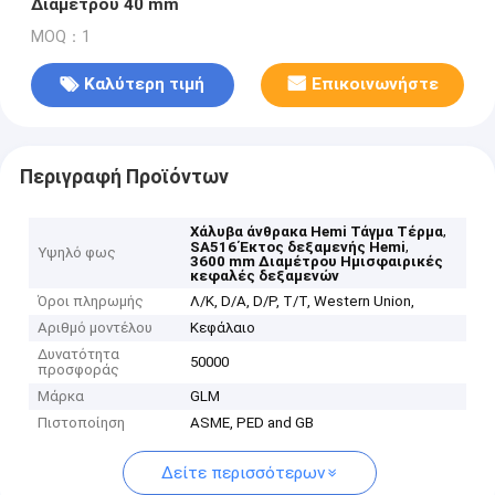
Διαμέτρου 40 mm
MOQ：1
Καλύτερη τιμή
Επικοινωνήστε
Περιγραφή Προϊόντων
,
Χάλυβα άνθρακα Hemi Τάγμα Τέρμα
,
SA516 Έκτος δεξαμενής Hemi
Υψηλό φως
3600 mm Διαμέτρου Ημισφαιρικές
κεφαλές δεξαμενών
Όροι πληρωμής
Λ/Κ, D/A, D/P, T/T, Western Union,
Αριθμό μοντέλου
Κεφάλαιο
Δυνατότητα
50000
προσφοράς
Μάρκα
GLM
Πιστοποίηση
ASME, PED and GB
Δείτε περισσότερων