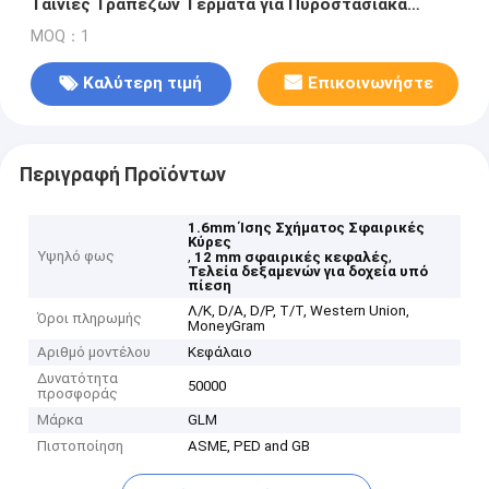
Ταινίες Τραπεζών Τέρματα για Πυροστασιακά
Νήματα
MOQ：1
Καλύτερη τιμή
Επικοινωνήστε
Περιγραφή Προϊόντων
1.6mm Ίσης Σχήματος Σφαιρικές
Κύρες
Υψηλό φως
,
,
12 mm σφαιρικές κεφαλές
Τελεία δεξαμενών για δοχεία υπό
πίεση
Λ/Κ, D/A, D/P, T/T, Western Union,
Όροι πληρωμής
MoneyGram
Αριθμό μοντέλου
Κεφάλαιο
Δυνατότητα
50000
προσφοράς
Μάρκα
GLM
Πιστοποίηση
ASME, PED and GB