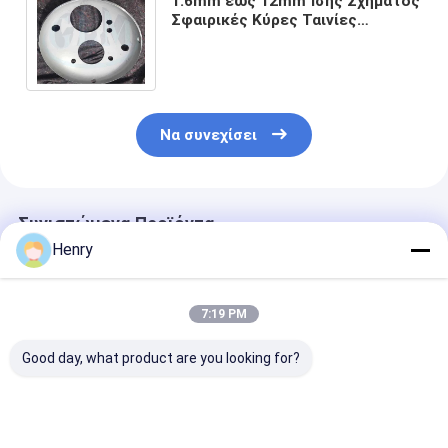
1.6mm έως 12mm Ίσης Σχήματος
Σφαιρικές Κύρες Ταινίες
Τραπεζών Τέρματα για
Πυροστασιακά Νήματα
Να συνεχίσει
Συνιστώμενα Προϊόντα
Henry
7:19 PM
Good day, what product are you looking for?
Σφαιρική Κεφαλή
Sferična glava od
3300*38 Σφαι
από Ανοξείδωτο
nehrđajućeg čelika s
πλάκα κελύφ