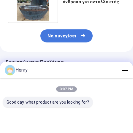
άνθρακα για ανταλλακτές
θερμότητας ASME
Να συνεχίσει
Συνιστώμενα Προϊόντα
Henry
3:07 PM
Good day, what product are you looking for?
Κωνικές κεφαλές
Βιομηχανικές
Προσαρμοσμέ
δεξαμενών
κωνικές κεφαλές
κωνικές κεφα
ακριβούς μηχανικής
δεξαμενών με
από χάλυβα