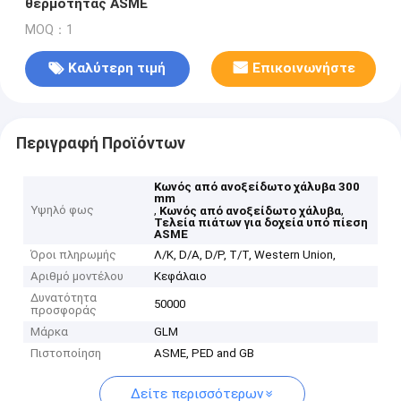
θερμότητας ASME
MOQ：1
Καλύτερη τιμή
Επικοινωνήστε
Περιγραφή Προϊόντων
Κωνός από ανοξείδωτο χάλυβα 300
mm
Υψηλό φως
,
,
Κωνός από ανοξείδωτο χάλυβα
Τελεία πιάτων για δοχεία υπό πίεση
ASME
Όροι πληρωμής
Λ/Κ, D/A, D/P, T/T, Western Union,
Αριθμό μοντέλου
Κεφάλαιο
Δυνατότητα
50000
προσφοράς
Μάρκα
GLM
Πιστοποίηση
ASME, PED and GB
Δείτε περισσότερων