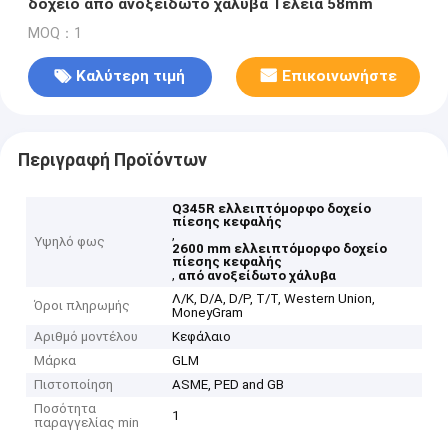
δοχείο από ανοξείδωτο χάλυβα Τελεία 58mm
MOQ：1
Καλύτερη τιμή
Επικοινωνήστε
Περιγραφή Προϊόντων
Q345R ελλειπτόμορφο δοχείο
πίεσης κεφαλής
,
Υψηλό φως
2600 mm ελλειπτόμορφο δοχείο
πίεσης κεφαλής
,
από ανοξείδωτο χάλυβα
Λ/Κ, D/A, D/P, T/T, Western Union,
Όροι πληρωμής
MoneyGram
Αριθμό μοντέλου
Κεφάλαιο
Μάρκα
GLM
Πιστοποίηση
ASME, PED and GB
Ποσότητα
1
παραγγελίας min