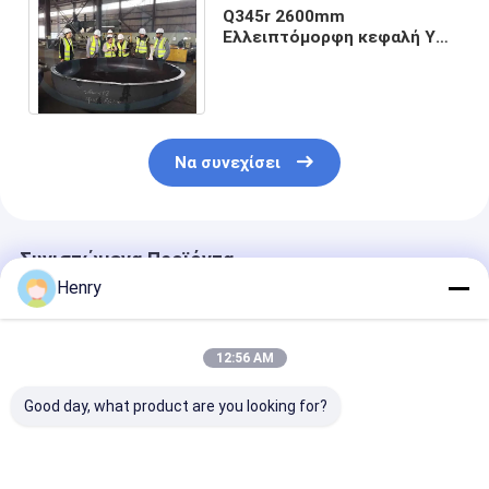
Q345r 2600mm
Ελλειπτόμορφη κεφαλή Υπό
πίεση δοχείο από
ανοξείδωτο χάλυβα Τελεία
58mm
Να συνεχίσει
Συνιστώμενα Προϊόντα
Henry
12:56 AM
Good day, what product are you looking for?
2 1 Ημιελλειπτική
Ηλεκτρική
300 mm