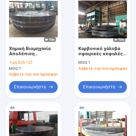
Χημική Βιομηχανία
Καρβονικό χάλυβα
Απολέπιση
σφαιρικές κεφαλές
ημιελλειπτική
κεφαλές δεξαμενής
Τιμή:
$25-125
MOQ:
1
κεφαλή με
ελλειπτικός θόλος
MOQ:
1
Λάβετε την πιο πρόσφατη τι
πιστοποίηση
ISO9001
Λάβετε την πιο πρόσφατη τιμή
Επικοινωνήστε
Επικοινωνήστε
Σπίτι
Προϊόντα
Περίπου εμείς