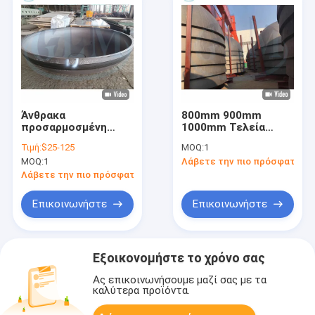
Άνθρακα
800mm 900mm
προσαρμοσμένη
1000mm Τελεία
κεφάλι μορφή
δεξαμενής με
Τιμή:
$25-125
MOQ:
1
8910000mm πιάτων
διάταξη
MOQ:
1
Λάβετε την πιο πρόσφατη τι
χάλυβα ελλειπτική
ημισφαιρικές
κεφαλές δεξαμενής
Λάβετε την πιο πρόσφατη τιμή
σφυρηλατημένο ήπιο
χάλυβα
Επικοινωνήστε
Επικοινωνήστε
Εξοικονομήστε το χρόνο σας
Ας επικοινωνήσουμε μαζί σας με τα
καλύτερα προϊόντα.