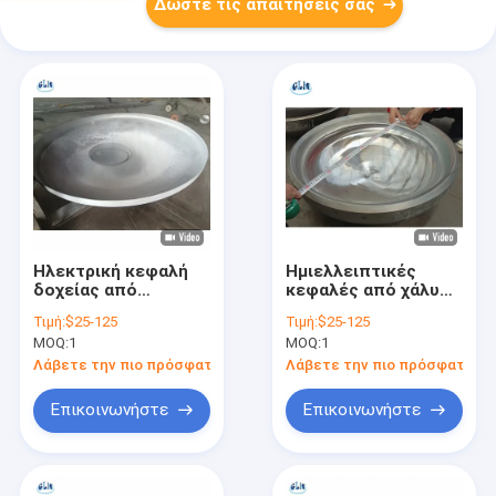
Δώστε τις απαιτήσεις σας
Ηλεκτρική κεφαλή
Ημιελλειπτικές
δοχείας από
κεφαλές από χάλυβα
ανοξείδωτο χάλυβα
άνθρακα με καυτό
Τιμή:
$25-125
Τιμή:
$25-125
ASME
και κρύο σχηματισμό
MOQ:
1
MOQ:
1
Λάβετε την πιο πρόσφατη τιμή
Λάβετε την πιο πρόσφατη τι
Επικοινωνήστε
Επικοινωνήστε