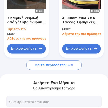
Γύρος εργοστασίων
Ποιοτικός έλεγχος
Σφαιρική κεφαλή
4000mm ΥΦΑ ΥΦΑ
από χάλυβα άνθρακα,
Τάνκος Σφαιρικές
Μας ελάτε σε επαφή με
κεφαλή δοχείων
κεφαλές θερμό
Τιμή:
$25-125
MOQ:
1
πίεσης
σχηματισμό ASME
MOQ:
1
Λάβετε την πιο πρόσφατη τι
Τορισσφαιρικό
Ειδήσεις
τρύπα τέλος
Λάβετε την πιο πρόσφατη τιμή
Περιπτώσεις
Επικοινωνήστε
Επικοινωνήστε
Δείτε περισσότερων
ελλειπτικό κεφάλι πιάτων
Κεφαλάκι πιάτου από ανοξείδωτο χάλυβα
Αφήστε Ένα Μήνυμα
Θα Απαντήσουμε Γρήγορα
Dished κεφάλι δοχείων πίεσης
Dished κεφάλια δεξαμενών