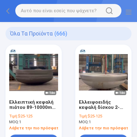
Όλα Τα Προϊόντα
(666)
Ελλειπτική κεφαλή
Ελλειψοειδής
πιάτου 89-10000mm
κεφαλή δίσκου 2-
Χάλυβα άνθρακα
300mm Πάχος για
Τιμή:
$25-125
Τιμή:
$25-125
Χάλυβα ανοξείδωτο
Δοχεία Πίεσης
MOQ:
1
MOQ:
1
Λάβετε την πιο πρόσφατη τιμή
Λάβετε την πιο πρόσφατη τι