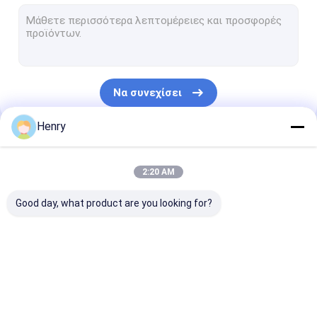
Ελλειψοειδές τέλος πιάτων
Dished κεφάλια χάλυβα άνθρακα
Ημιελλειπτική κεφαλή
Να συνεχίσει
Dished κεφάλι Torispherical
Henry
Ημισφαιρικά κεφάλια δεξαμενών
Οι Κατηγορίες Μας
Κωνικά κεφάλια δεξαμενών
2:20 AM
Σφαιρικά κεφάλια
Good day, what product are you looking for?
Σπίτι με πλάκα
ελλειπτικό κεφάλι
Κεφαλάκι πιάτου
Dished κεφάλι
πιάτων
από ανοξείδωτο
δοχείων πίεσ
χάλυβα