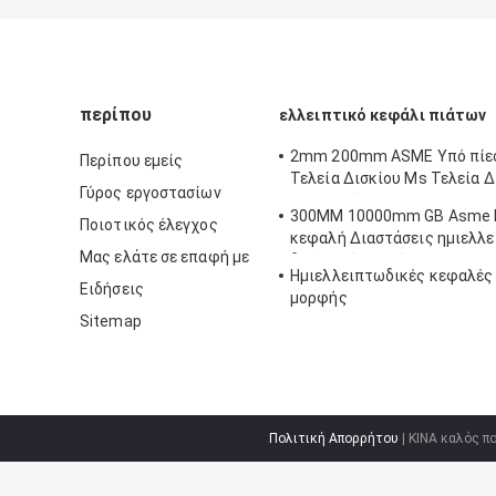
περίπου
ελλειπτικό κεφάλι πιάτων
2mm 200mm ASME Υπό πίεσ
Περίπου εμείς
Τελεία Δισκίου Ms Τελεία Δ
Γύρος εργοστασίων
Ελλειπτόμορφη
300MM 10000mm GB Asme 
Ποιοτικός έλεγχος
κεφαλή Διαστάσεις ημιελλε
Μας ελάτε σε επαφή με
δεξαμενή αποθήκευσης
Ημιελλειπτωδικές κεφαλές
Ειδήσεις
μορφής
Sitemap
Πολιτική Απορρήτου
| ΚΙΝΑ καλός π