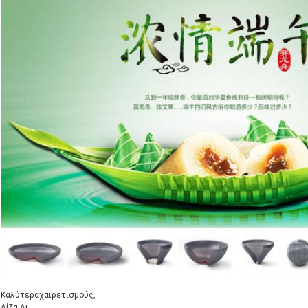
Καλύτερα
χαιρετισμούς,
Λίζα Λι