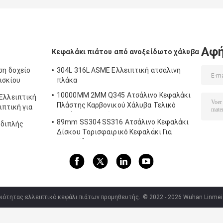
Αφή
Κεφαλάκι πιάτου από ανοξείδωτο χάλυβα
η δοχείο
304L 316L ASME Ελλειπτική ατσάλινη
ισκίου
πλάκα
10000MM 2MM Q345 Ατσάλινο Κεφαλάκι
Ελλειπτική
Πλάστης Καρβονικού Χάλυβα Τελικό
ιπτική για
Καπάκι Για Κεραίες
89mm SS304 SS316 Ατσάλινο Κεφαλάκι
 διπλής
Δίσκου Τορισφαιρικό Κεφαλάκι Για
Σφραγίδα Σφραγίσματος
οιότητας ελλειπτικό κεφάλι πιάτων προμηθευτής.
© 2022 - 2026 Wuhan Linmei He