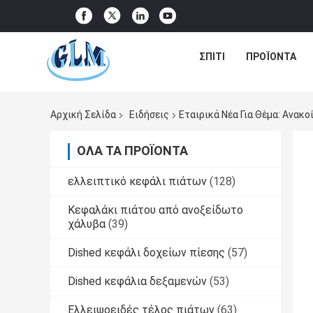
ΣΠΊΤΙ
ΠΡΟΪΌΝΤΑ
Αρχική Σελίδα
Ειδήσεις
Εταιρικά Νέα Για Θέμα: Ανακο
ΌΛΑ ΤΑ ΠΡΟΪΌΝΤΑ
ελλειπτικό κεφάλι πιάτων
(128)
Κεφαλάκι πιάτου από ανοξείδωτο
χάλυβα
(39)
Dished κεφάλι δοχείων πίεσης
(57)
Dished κεφάλια δεξαμενών
(53)
Ελλειψοειδές τέλος πιάτων
(63)